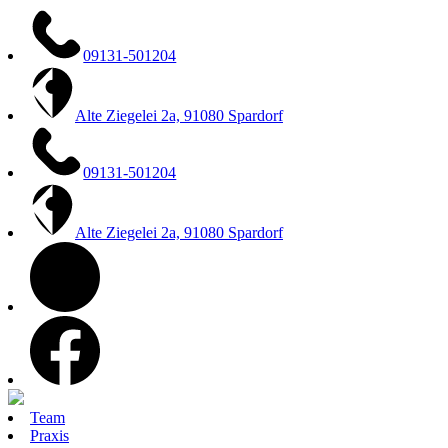
Zum
Inhalt
springen
09131-501204
Alte Ziegelei 2a, 91080 Spardorf
09131-501204
Alte Ziegelei 2a, 91080 Spardorf
instagram
facebook
Team
Praxis