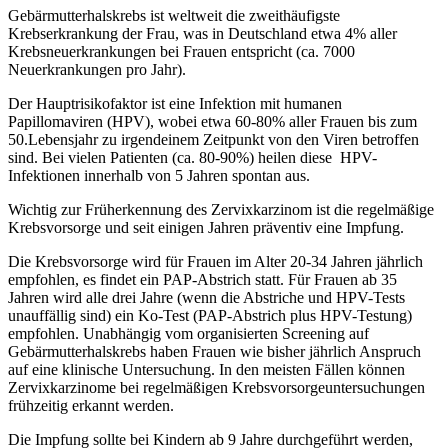
Gebärmutterhalskrebs ist weltweit die zweithäufigste
Krebserkrankung der Frau, was in Deutschland etwa 4% aller
Krebsneuerkrankungen bei Frauen entspricht (ca. 7000
Neuerkrankungen pro Jahr).
Der Hauptrisikofaktor ist eine Infektion mit humanen
Papillomaviren (HPV), wobei etwa 60-80% aller Frauen bis zum
50.Lebensjahr zu irgendeinem Zeitpunkt von den Viren betroffen
sind. Bei vielen Patienten (ca. 80-90%) heilen diese HPV-
Infektionen innerhalb von 5 Jahren spontan aus.
Wichtig zur Früherkennung des Zervixkarzinom ist die regelmäßige
Krebsvorsorge und seit einigen Jahren präventiv eine Impfung.
Die Krebsvorsorge wird für Frauen im Alter 20-34 Jahren jährlich
empfohlen, es findet ein PAP-Abstrich statt. Für Frauen ab 35
Jahren wird alle drei Jahre (wenn die Abstriche und HPV-Tests
unauffällig sind) ein Ko-Test (PAP-Abstrich plus HPV-Testung)
empfohlen. Unabhängig vom organisierten Screening auf
Gebärmutterhalskrebs haben Frauen wie bisher jährlich Anspruch
auf eine klinische Untersuchung. In den meisten Fällen können
Zervixkarzinome bei regelmäßigen Krebsvorsorgeuntersuchungen
frühzeitig erkannt werden.
Die Impfung sollte bei Kindern ab 9 Jahre durchgeführt werden,