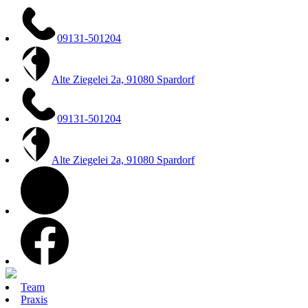
Zum
Inhalt
springen
09131-501204
Alte Ziegelei 2a, 91080 Spardorf
09131-501204
Alte Ziegelei 2a, 91080 Spardorf
instagram
facebook
Team
Praxis