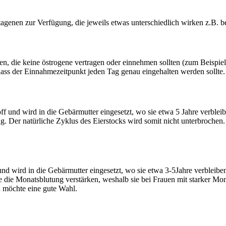
tagenen zur Verfügung, die jeweils etwas unterschiedlich wirken z.B. 
uen, die keine östrogene vertragen oder einnehmen sollten (zum Beispi
ass der Einnahmezeitpunkt jeden Tag genau eingehalten werden sollte.
off und wird in die Gebärmutter eingesetzt, wo sie etwa 5 Jahre verble
. Der natürliche Zyklus des Eierstocks wird somit nicht unterbrochen. Ih
und wird in die Gebärmutter eingesetzt, wo sie etwa 3-5Jahre verbleibe
ie Monatsblutung verstärken, weshalb sie bei Frauen mit starker Mona
n möchte eine gute Wahl.