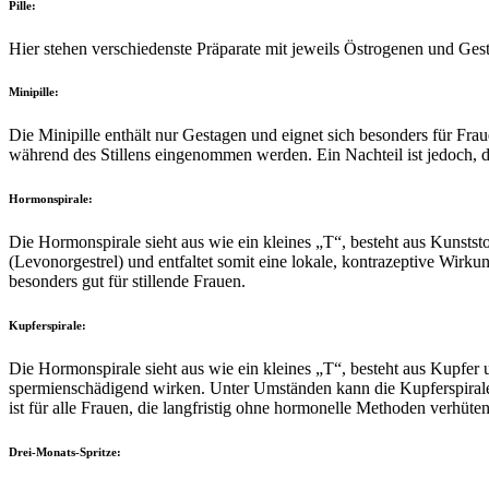
Pille:
Hier stehen verschiedenste Präparate mit jeweils Östrogenen und Ges
Minipille:
Die Minipille enthält nur Gestagen und eignet sich besonders für Fra
während des Stillens eingenommen werden. Ein Nachteil ist jedoch, d
Hormonspirale:
Die Hormonspirale sieht aus wie ein kleines „T“, besteht aus Kunstst
(Levonorgestrel) und entfaltet somit eine lokale, kontrazeptive Wirkung
besonders gut für stillende Frauen.
Kupferspirale:
Die Hormonspirale sieht aus wie ein kleines „T“, besteht aus Kupfer 
spermienschädigend wirken. Unter Umständen kann die Kupferspirale d
ist für alle Frauen, die langfristig ohne hormonelle Methoden verhüte
Drei-Monats-Spritze: