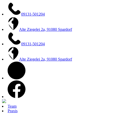
Zum
Inhalt
springen
09131-501204
Alte Ziegelei 2a, 91080 Spardorf
09131-501204
Alte Ziegelei 2a, 91080 Spardorf
instagram
facebook
Team
Praxis