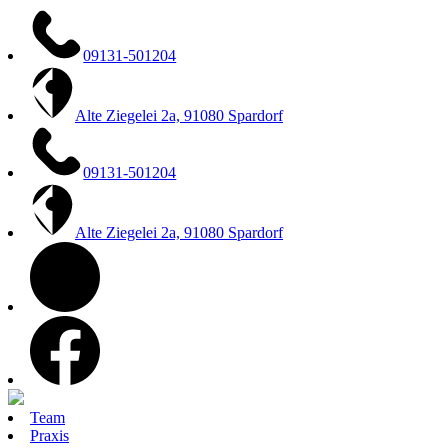
Zum
Inhalt
springen
09131-501204
Alte Ziegelei 2a, 91080 Spardorf
09131-501204
Alte Ziegelei 2a, 91080 Spardorf
instagram
facebook
Team
Praxis