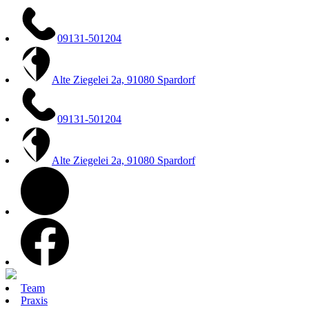
Zum
Inhalt
springen
09131-501204
Alte Ziegelei 2a, 91080 Spardorf
09131-501204
Alte Ziegelei 2a, 91080 Spardorf
instagram
facebook
Team
Praxis