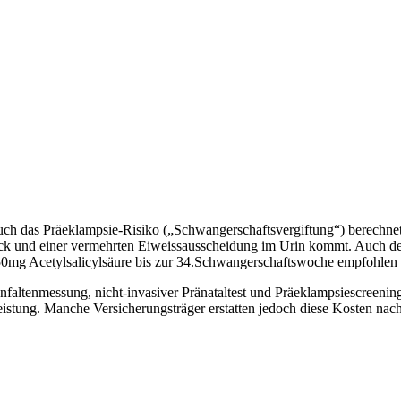
h das Präeklampsie-Risiko („Schwangerschaftsvergiftung“) berechnet
uck und einer vermehrten Eiweissausscheidung im Urin kommt. Auch de
150mg Acetylsalicylsäure bis zur 34.Schwangerschaftswoche empfohlen 
nfaltenmessung, nicht-invasiver Pränataltest und Präeklampsiescreeni
istung. Manche Versicherungsträger erstatten jedoch diese Kosten nach